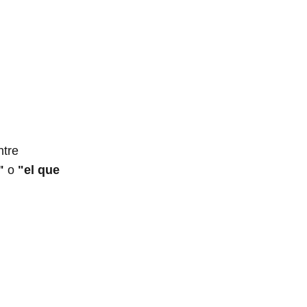
"
o
"el que