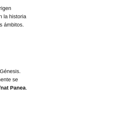
rigen
 la historia
es ámbitos.
 Génesis.
mente se
fnat Panea
.