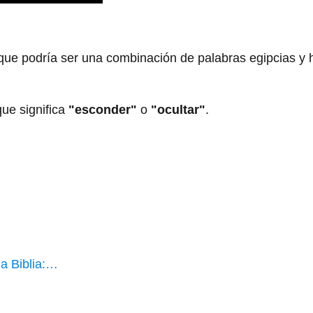
que podría ser una combinación de palabras egipcias y 
a צָפַן (tsafan), que significa
"esconder"
o
"ocultar"
.
a Biblia:…