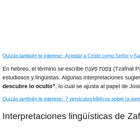
Quizás también te interese:
Aceptar a Cristo como Señor y Sa
En hebreo, el término se escribe צָפְנַת פַּעְנֵחַ (Tzafnat Paneaj). Su significado exacto ha sido objeto de debate entre
estudiosos y lingüistas. Algunas interpretaciones sugi
descubre lo oculto"
, lo cual se ajusta al papel de J
Quizás también te interese:
7 versículos bíblicos sobre la si
Interpretaciones lingüísticas de Z