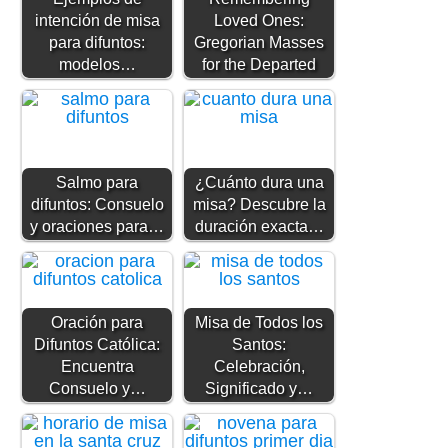
intención de misa
Loved Ones:
para difuntos:
Gregorian Masses
modelos…
for the Departed
Salmo para
¿Cuánto dura una
difuntos: Consuelo
misa? Descubre la
y oraciones para…
duración exacta…
Oración para
Misa de Todos los
Difuntos Católica:
Santos:
Encuentra
Celebración,
Consuelo y…
Significado y…