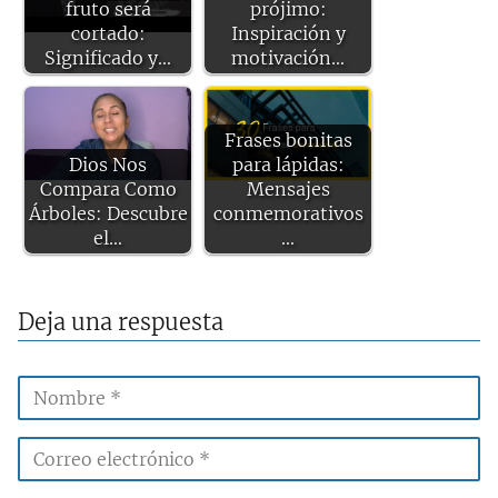
fruto será
prójimo:
cortado:
Inspiración y
Significado y…
motivación…
Frases bonitas
Dios Nos
para lápidas:
Compara Como
Mensajes
Árboles: Descubre
conmemorativos
el…
…
Deja una respuesta