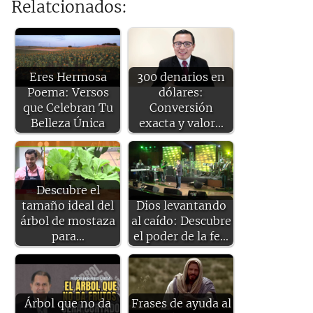
Relatcionados:
Eres Hermosa
300 denarios en
Poema: Versos
dólares:
que Celebran Tu
Conversión
Belleza Única
exacta y valor…
Descubre el
tamaño ideal del
Dios levantando
árbol de mostaza
al caído: Descubre
para…
el poder de la fe…
Árbol que no da
Frases de ayuda al