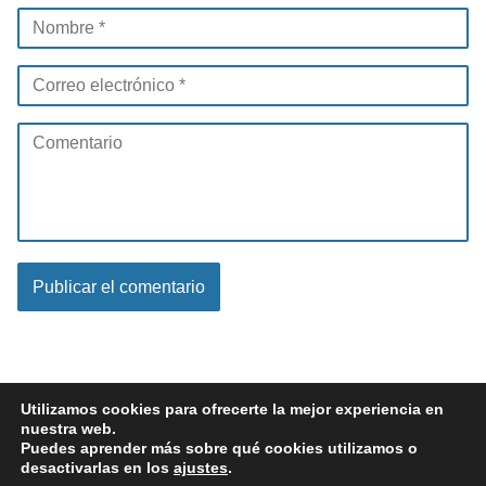
Utilizamos cookies para ofrecerte la mejor experiencia en
nuestra web.
Puedes aprender más sobre qué cookies utilizamos o
santodecir.com
Religión
Buscad al Señor Mientras Pueda Ser Hallado:
desactivarlas en los
ajustes
.
Guía para Encontrar la Paz Espiritual